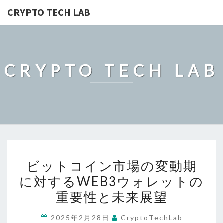
CRYPTO TECH LAB
CRYPTO TECH LAB
ビ
ビットコイン市場の変動期
ッ
に対するWEB3ウォレットの
ト
重要性と未来展望
コ
イ
2025年2月28日
CryptoTechLab
ン