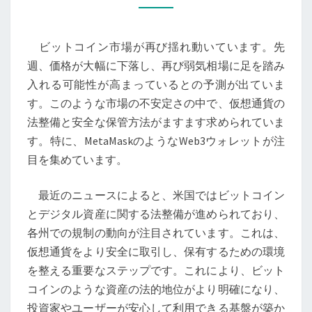
市
場
ビットコイン市場が再び揺れ動いています。先
の
週、価格が大幅に下落し、再び弱気相場に足を踏み
変
入れる可能性が高まっているとの予測が出ていま
動
す。このような市場の不安定さの中で、仮想通貨の
期
法整備と安全な保管方法がますます求められていま
に
す。特に、MetaMaskのようなWeb3ウォレットが注
対
目を集めています。
す
る
最近のニュースによると、米国ではビットコイン
WEB3
とデジタル資産に関する法整備が進められており、
ウ
各州での規制の動向が注目されています。これは、
ォ
仮想通貨をより安全に取引し、保有するための環境
レ
を整える重要なステップです。これにより、ビット
ッ
コインのような資産の法的地位がより明確になり、
ト
投資家やユーザーが安心して利用できる基盤が築か