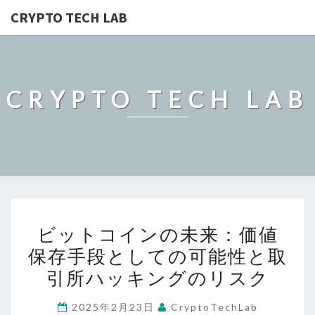
CRYPTO TECH LAB
CRYPTO TECH LAB
ビ
ビットコインの未来：価値
ッ
保存手段としての可能性と取
ト
引所ハッキングのリスク
コ
イ
2025年2月23日
CryptoTechLab
ン