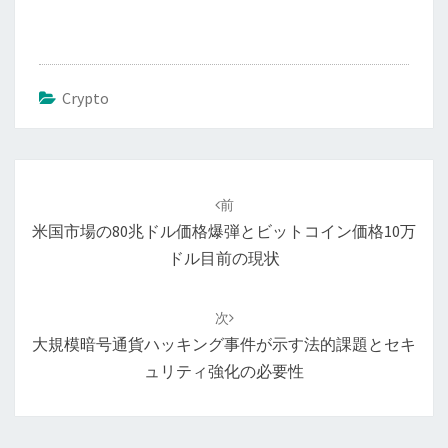
Crypto
投
稿
前
ナ
米国市場の80兆ドル価格爆弾とビットコイン価格10万
ビ
ドル目前の現状
ゲ
ー
次
シ
大規模暗号通貨ハッキング事件が示す法的課題とセキ
ョ
ュリティ強化の必要性
ン