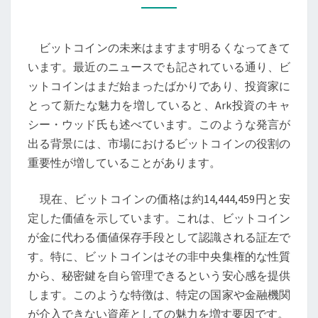
の
未
ビットコインの未来はますます明るくなってきて
来：
います。最近のニュースでも記されている通り、ビ
価
ットコインはまだ始まったばかりであり、投資家に
値
とって新たな魅力を増していると、Ark投資のキャ
保
シー・ウッド氏も述べています。このような発言が
存
出る背景には、市場におけるビットコインの役割の
手
重要性が増していることがあります。
段
と
現在、ビットコインの価格は約14,444,459円と安
し
定した価値を示しています。これは、ビットコイン
て
が金に代わる価値保存手段として認識される証左で
の
す。特に、ビットコインはその非中央集権的な性質
可
から、秘密鍵を自ら管理できるという安心感を提供
能
します。このような特徴は、特定の国家や金融機関
性
が介入できない資産としての魅力を増す要因です。