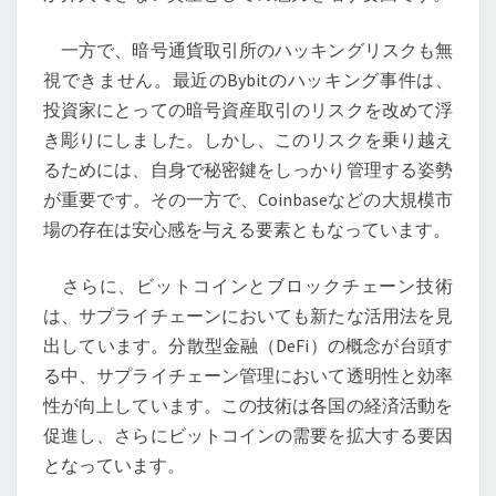
と
取
一方で、暗号通貨取引所のハッキングリスクも無
引
視できません。最近のBybitのハッキング事件は、
所
投資家にとっての暗号資産取引のリスクを改めて浮
ハ
き彫りにしました。しかし、このリスクを乗り越え
ッ
るためには、自身で秘密鍵をしっかり管理する姿勢
キ
が重要です。その一方で、Coinbaseなどの大規模市
ン
場の存在は安心感を与える要素ともなっています。
グ
の
さらに、ビットコインとブロックチェーン技術
リ
は、サプライチェーンにおいても新たな活用法を見
ス
出しています。分散型金融（DeFi）の概念が台頭す
ク
る中、サプライチェーン管理において透明性と効率
性が向上しています。この技術は各国の経済活動を
促進し、さらにビットコインの需要を拡大する要因
となっています。