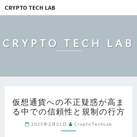
CRYPTO TECH LAB
CRYPTO TECH LAB
仮
仮想通貨への不正疑惑が高ま
想
る中での信頼性と規制の行方
通
貨
2025年2月21日
CryptoTechLab
へ
の