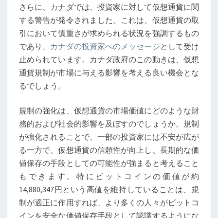
制
さらに、カナダでは、投資家に対して仮想通貨に関
の
する警告が発令されました。これは、仮想通貨の取
行
引において慎重さが求められる状況を強調するもの
方
であり、
カナダの投資家へのメッセージ
として受け
止められています。カナダ政府のこの動きは、仮想
通貨規制が市場に与える影響を考える良い機会とな
るでしょう。
規制の強化は、仮想通貨の市場価値にどのような財
務的および社会的影響を及ぼすのでしょうか。規制
が強化されることで、一部の投資家には不安が広が
る一方で、仮想通貨の信頼性が向上し、長期的な価
値保存の手段としての可能性が強まると考えること
もできます。特にビットコインの価値が約
14,880,347円という高値を維持していることは、規
制が適正に作用すれば、より多くの人々がビットコ
インを安全な価値保存手段として認識するようにな