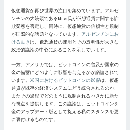
不
仮想通貨が再び世界の注目を集めています。アルゼ
正
ンチンの大統領であるMilei氏が仮想通貨に関する詐
疑
欺疑惑を否定し、同時に、仮想通貨の信頼性と規制
惑
が国際的な話題となっています。
アルゼンチンにお
が
ける動き
は、仮想通貨の運用とその透明性が大きな
高
政治的議論の中心にあることを示しています。
ま
る
一方、アメリカでは、ビットコインの普及が国家の
中
金の備蓄にどのように影響を与えるかが議論されて
で
います。
米国におけるビットコインの影響
は、仮想
の
通貨が既存の経済システムにどう統合されるのか、
信
またその過程でどのように規制されるべきかに新た
頼
な視点を提供します。この議論は、ビットコインを
性
金のアップデート版として捉える私のスタンスを更
と
に裏付けるものです。
規