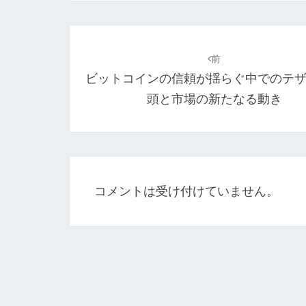
投
稿
前
ビットコインの信頼が揺らぐ中でのテ
ナ
頭と市場の新たなる動き
ビ
ゲ
ー
シ
コメントは受け付けていません。
ョ
ン