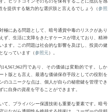
す。ビットコインそのものを保有することに抵抗を感
と
実性を提供する魅力的な選択肢と言えるでしょう（
参照
ETF
へ
の
対極にある問題として、暗号通貨中毒のリスクがあり
注
えず、生活に支障をきたすケースが増えており、精神
目、
います。この問題は社会的な影響を及ぼし、投資の健
そ
となっています（
参照元
）。
し
て
,567,962円であり、その価値は変動的です。しか
暗
ート版とも言え、最適な価値保存手段としての役割を
号
ンのユニークな点は、個人が自らの秘密鍵を管理でき
通
ずに自身の資産を守ることができます。
貨
中
いて、プライバシー保護技術も重要な要素です。暗号
毒
守りながら透明性を維持する技術は、ユーザーの信頼