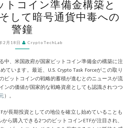
ットコイン準備金構築と
国
、そして暗号通貨中毒への
の
国
警鐘
家
ビ
5年2月18日
CryptoTechLab
ッ
ト
る中、米国政府が国家ビットコイン準備金の構築に注
コ
す。最近、U.S. Crypto Task Forceがこの取り
イ
のビットコインの戦略的蓄積が進むとのニュースが流
ン
インの価値が国家的な戦略資産としても認識されつつ
準
元
）。
備
金
Fが長期投資としての地位を確立し始めていることも
構
ルから購入できる2つのビットコインETFが注目され、
築