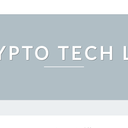
YPTO TECH 
米