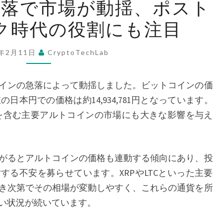
急落で市場が動揺、ポスト
ッ
ク時代の役割にも注目
ト
コ
イ
5年2月11日
CryptoTechLab
ン
急
インの急落によって動揺しました。ビットコインの価
落
の日本円での価格は約14,934,781円となっています。
で
TCを含む主要アルトコインの市場にも大きな影響を与え
市
場
が
がるとアルトコインの価格も連動する傾向にあり、投
動
する不安を募らせています。XRPやLTCといった主要
揺、
き次第でその相場が変動しやすく、これらの通貨を所
ポ
い状況が続いています。
ス