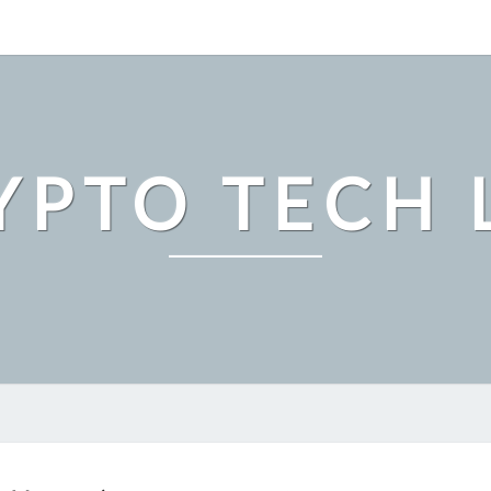
YPTO TECH 
ビ