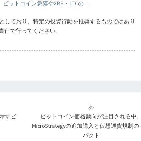
ットコイン急落やXRP・LTCの …
目
としており、特定の投資行動を推奨するものではあり
責任で行ってください。
次
が示すビ
ビットコイン価格動向が注目される中
MicroStrategyの追加購入と仮想通貨規制
パクト