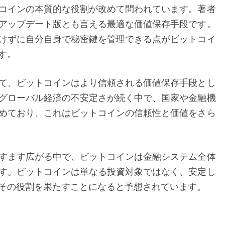
コインの本質的な役割が改めて問われています。著者
ト
アップデート版とも言える最適な価値保存手段です。
パ
けずに自分自身で秘密鍵を管理できる点がビットコイ
ン
す。
デ
ミ
て、ビットコインはより信頼される価値保存手段とし
ッ
グローバル経済の不安定さが続く中で、国家や金融機
ク
めており、これはビットコインの信頼性と価値をさら
時
代
の
すます広がる中で、ビットコインは金融システム全体
役
す。ビットコインは単なる投資対象ではなく、安定し
割
その役割を果たすことになると予想されています。
に
も
注