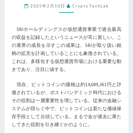
2025年2月10日
CryptoTechLab
事
業
で
SBIホールディングスが仮想通貨事業で過去最高
過
の収益を記録したというニュースが耳に新しい。こ
去
の業界の成長を示すこの成果は、SBIが取り扱い銘
最
柄の拡充を計画していることにも象徴されている。
高
これは、多様化する仮想通貨市場における重要な動
の
きであり、注目に値する。
収
益
現在、ビットコインの価格は約14,689,361円と評
達
価されているが、ポストパンデミック時代における
成、
その役割は一層重要性を増している。従来の金融シ
ポ
ステムが揺らぐ中で、ビットコインは新たな価値保
ス
存手段として台頭している。まるで金が過去に果た
ト
してきた役割を引き継ぐかのように。
パ