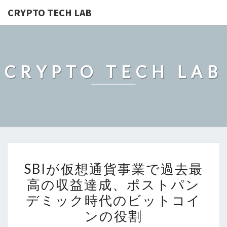
CRYPTO TECH LAB
CRYPTO TECH LAB
SBI
SBIが仮想通貨事業で過去最
が
高の収益達成、ポストパン
仮
デミック時代のビットコイ
想
通
ンの役割
貨