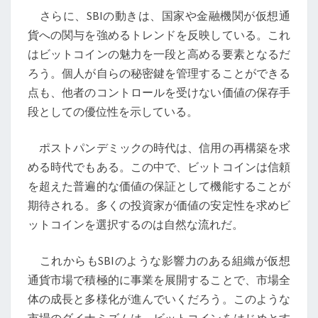
ン
さらに、SBIの動きは、国家や金融機関が仮想通
デ
貨への関与を強めるトレンドを反映している。これ
ミ
はビットコインの魅力を一段と高める要素となるだ
ッ
ろう。個人が自らの秘密鍵を管理することができる
ク
点も、他者のコントロールを受けない価値の保存手
時
段としての優位性を示している。
代
の
ポストパンデミックの時代は、信用の再構築を求
ビ
める時代でもある。この中で、ビットコインは信頼
ッ
を超えた普遍的な価値の保証として機能することが
ト
期待される。多くの投資家が価値の安定性を求めビ
コ
ットコインを選択するのは自然な流れだ。
イ
ン
これからもSBIのような影響力のある組織が仮想
の
通貨市場で積極的に事業を展開することで、市場全
役
体の成長と多様化が進んでいくだろう。このような
割