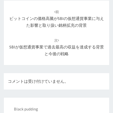
投
稿
前
ナ
ビットコインの価格高騰がSBIの仮想通貨事業に与え
ビ
た影響と取り扱い銘柄拡充の背景
ゲ
ー
次
シ
SBIが仮想通貨事業で過去最高の収益を達成する背景
ョ
と今後の戦略
ン
コメントは受け付けていません。
Black pudding