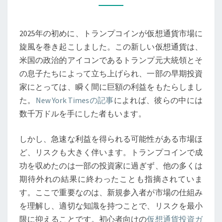
ン
の
2025年の初めに、トランプコインが仮想通貨市場に
急
旋風を巻き起こしました。この新しい仮想通貨は、
成
米国の政治的アイコンであるトランプ元大統領とそ
長
の息子たちによって立ち上げられ、一部の早期投資
と
家にとっては、瞬く間に巨額の利益をもたらしまし
初
た。
New York Timesの記事
によれば、彼らの中には
心
数千万ドルを手にした者もいます。
者
向
しかし、急速な利益を得られる可能性がある市場ほ
け
ど、リスクも大きく伴います。トランプコインで成
仮
功を収めたのは一部の投資家に過ぎず、他の多くは
想
期待外れの結果に終わったことも指摘されていま
通
す。ここで重要なのは、新規参入者が市場の仕組み
貨
を理解し、適切な知識を持つことで、リスクを最小
ガ
限に抑えることです。初心者向けの
仮想通貨投資ガ