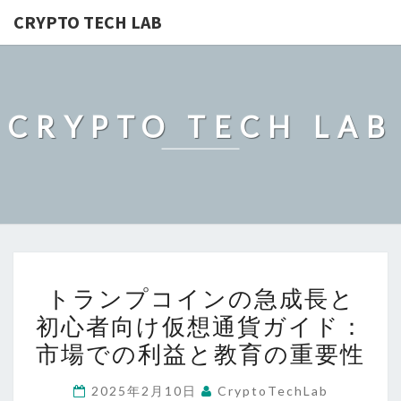
CRYPTO TECH LAB
CRYPTO TECH LAB
ト
トランプコインの急成長と
ラ
初心者向け仮想通貨ガイド：
ン
市場での利益と教育の重要性
プ
コ
2025年2月10日
CryptoTechLab
イ