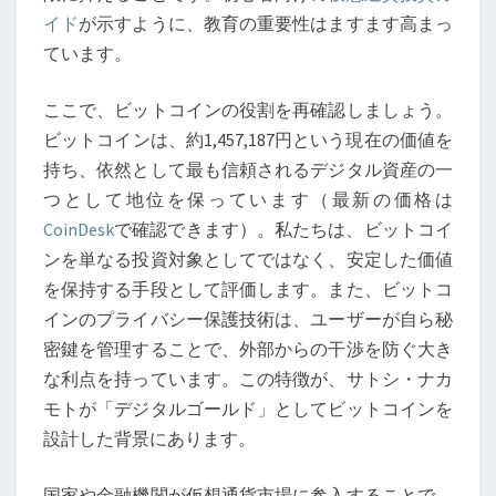
イ
イド
が示すように、教育の重要性はますます高まっ
ド：
ています。
市
場
ここで、ビットコインの役割を再確認しましょう。
で
ビットコインは、約1,457,187円という現在の価値を
の
持ち、依然として最も信頼されるデジタル資産の一
利
つとして地位を保っています（最新の価格は
益
CoinDesk
で確認できます）。私たちは、ビットコイ
と
ンを単なる投資対象としてではなく、安定した価値
教
を保持する手段として評価します。また、ビットコ
育
インのプライバシー保護技術は、ユーザーが自ら秘
の
密鍵を管理することで、外部からの干渉を防ぐ大き
重
な利点を持っています。この特徴が、サトシ・ナカ
要
モトが「デジタルゴールド」としてビットコインを
性
設計した背景にあります。
国家や金融機関が仮想通貨市場に参入することで、