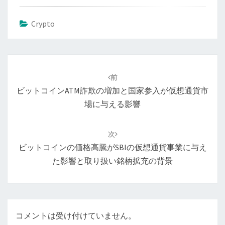
Crypto
投
稿
前
ナ
ビットコインATM詐欺の増加と国家参入が仮想通貨市
ビ
場に与える影響
ゲ
ー
次
シ
ビットコインの価格高騰がSBIの仮想通貨事業に与え
ョ
た影響と取り扱い銘柄拡充の背景
ン
コメントは受け付けていません。