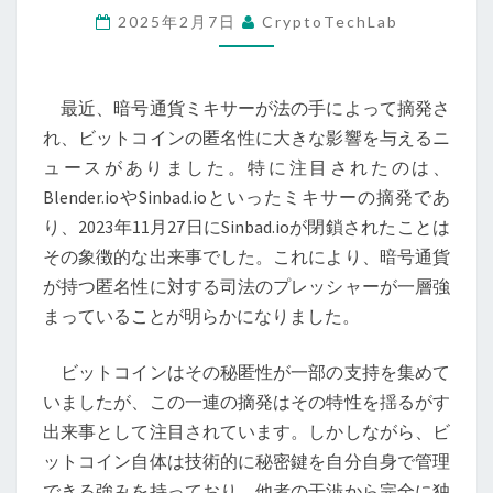
2025年2月7日
CryptoTechLab
サ
ー
摘
最近、暗号通貨ミキサーが法の手によって摘発さ
発
れ、ビットコインの匿名性に大きな影響を与えるニ
で
ュースがありました。特に注目されたのは、
ビ
Blender.ioやSinbad.ioといったミキサーの摘発であ
ッ
り、2023年11月27日にSinbad.ioが閉鎖されたことは
ト
その象徴的な出来事でした。これにより、暗号通貨
コ
が持つ匿名性に対する司法のプレッシャーが一層強
イ
まっていることが明らかになりました。
ン
の
ビットコインはその秘匿性が一部の支持を集めて
未
いましたが、この一連の摘発はその特性を揺るがす
来
出来事として注目されています。しかしながら、ビ
は
ットコイン自体は技術的に秘密鍵を自分自身で管理
ど
できる強みを持っており、他者の干渉から完全に独