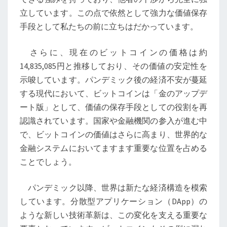
う
立しています。この点で依然として強力な価値保存
な
手段として私たちの前に立ちはだかっています。
る？
ポ
さらに、現在のビットコインの価格は約
ス
14,835,085円と推移しており、その価値の安定性を
ト
示唆しています。パンデミック後の経済不安が蔓延
パ
する現代において、ビットコインは「金のアップデ
ン
ート版」として、価値の保存手段としての役割を再
デ
認識されています。国家や金融機関の参入が進む中
ミ
で、ビットコインの価値はさらに高まり、世界的な
ッ
金融システムにおいてますます重要な位置を占める
ク
ことでしょう。
時
代
パンデミック以降、世界は新たな経済構造を模索
に
しています。分散型アプリケーション（DApp）の
お
ような新しい技術革新は、この変化を支える重要な
け