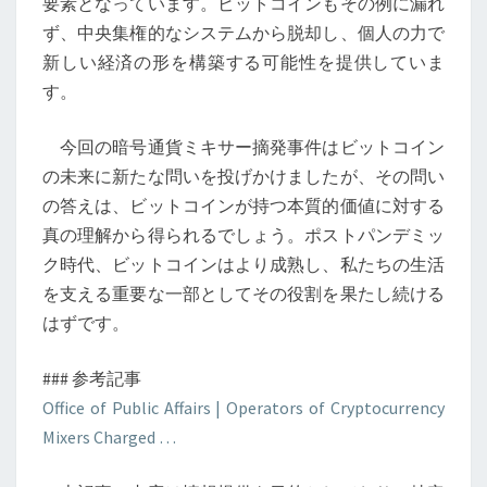
要素となっています。ビットコインもその例に漏れ
る
ず、中央集権的なシステムから脱却し、個人の力で
そ
新しい経済の形を構築する可能性を提供していま
の
す。
役
割
今回の暗号通貨ミキサー摘発事件はビットコイン
を
の未来に新たな問いを投げかけましたが、その問い
考
の答えは、ビットコインが持つ本質的価値に対する
察
真の理解から得られるでしょう。ポストパンデミッ
ク時代、ビットコインはより成熟し、私たちの生活
を支える重要な一部としてその役割を果たし続ける
はずです。
### 参考記事
Office of Public Affairs | Operators of Cryptocurrency
Mixers Charged …