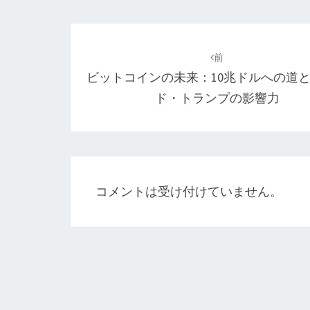
投
稿
前
ビットコインの未来：10兆ドルへの道
ナ
ド・トランプの影響力
ビ
ゲ
ー
シ
コメントは受け付けていません。
ョ
ン