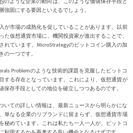
rategyのような企業の動向は、このような価値保存手段と
入
層強固にする要因といえるでしょう。
の
加
入が市場の成熟化を促していることがあります。以前
速
った仮想通貨市場に、機関投資家が進出することで、
が
ています。MicroStrategyのビットコイン購入の加
市
きの一つです。
場
に
nerals Problemのような技術的課題を克服したビットコ
与
目する存在となっています。これにより、仮想通貨が
え
値保存手段としての地位を確立しつつあるのです。
る
影
ンド名についての詳しい情報は、最新ニュースから明らかにな
響
、単なる企業のリブランドに留まらず、仮想通貨市場
を秘めています。これは私たち一人一人が、ビットコ
に利用するかを再考する良い機会となるはずです。