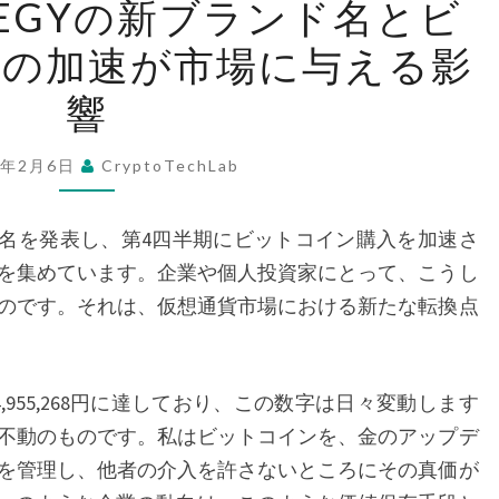
ATEGYの新ブランド名とビ
の
入の加速が市場に与える影
新
ブ
響
ラ
ン
5年2月6日
CryptoTechLab
ド
名
ブランド名を発表し、第4四半期にビットコイン購入を加速さ
と
を集めています。企業や個人投資家にとって、こうし
ビ
のです。それは、仮想通貨市場における新たな転換点
ッ
ト
コ
955,268円に達しており、この数字は日々変動します
イ
不動のものです。私はビットコインを、金のアップデ
ン
を管理し、他者の介入を許さないところにその真価が
購