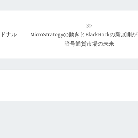
次
とドナル
MicroStrategyの動きとBlackRockの新展開
暗号通貨市場の未来