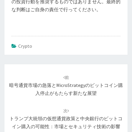
の投資行動を推奨するものではありません。最終的
な判断はご自身の責任で行ってください。
Crypto
投
稿
前
ナ
暗号通貨市場の急落とMicroStrategyのビットコイン購
ビ
入停止がもたらす新たな展望
ゲ
ー
次
シ
トランプ大統領の仮想通貨政策と中央銀行のビットコ
ョ
イン購入の可能性：市場とセキュリティ技術の影響
ン