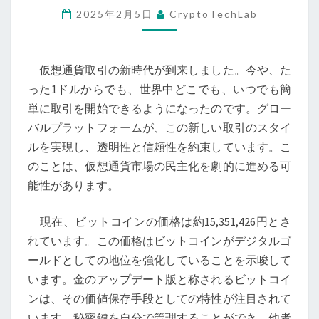
2025年2月5日
CryptoTechLab
も
始
め
仮想通貨取引の新時代が到来しました。今や、た
ら
った1ドルからでも、世界中どこでも、いつでも簡
れ
単に取引を開始できるようになったのです。グロー
る
バルプラットフォームが、この新しい取引のスタイ
新
ルを実現し、透明性と信頼性を約束しています。こ
時
のことは、仮想通貨市場の民主化を劇的に進める可
代
能性があります。
の
仮
現在、ビットコインの価格は約15,351,426円とさ
想
れています。この価格はビットコインがデジタルゴ
通
ールドとしての地位を強化していることを示唆して
貨
います。金のアップデート版と称されるビットコイ
取
ンは、その価値保存手段としての特性が注目されて
引
います。秘密鍵を自分で管理することができ、他者