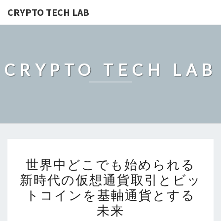
CRYPTO TECH LAB
CRYPTO TECH LAB
世
世界中どこでも始められる
界
新時代の仮想通貨取引とビッ
中
トコインを基軸通貨とする
ど
こ
未来
で