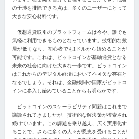
と
の干渉を排除できる点は、多くのユーザーにとって
ビ
大きな安心材料です。
ッ
ト
仮想通貨取引のプラットフォームは今や、誰でも
コ
気軽に利用できるものとなっています。技術的な敷
イ
居が低くなり、初心者でも1ドルから始めることが
ン
可能です。これは、ビットコインが基軸通貨となる
を
未来の社会に向けた大きな一歩です。ビットコイン
基
はこれからのデジタル経済において不可欠な存在と
軸
なるでしょう。それは、金融機関や国家がビットコ
通
インに参入し始めていることからも明らかです。
貨
と
ビットコインのスケーラビリティ問題はこれまで
す
議論されてきましたが、技術的な解決策が模索され
る
続けています。この課題を乗り越え、広く実用化す
未
ることで、さらに多くの人々が恩恵を受けることが
来