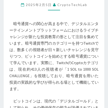
2025年2月5日
CryptoTechLab
タ
ー
テ
暗号通貨への関心が高まる中で、デジタルエンタ
イ
ーテインメントプラットフォームにおけるライブチ
ン
ャレンジが新たな投資教育の形として注目を集めて
メ
います。暗号通貨専門のカテゴリーを持つTwitchで
ン
は、数多くの視聴者が日々新しいチャレンジを見守
ト
りつつ、ビットコインを始めとする暗号通貨につい
に
て学んでいます。実際に、TwitchのCryptoカテゴリ
お
は、現在約413人の視聴者が「1 SOL to 1000 SOL
け
CHALLENGE」を視聴しており、暗号通貨を用いた
る
投資の実践的な学びが得られる場として機能してい
新
ます。
た
な
ビットコインは、現代の「デジタルゴールド」と
投
して知られ、その価値保存の能力が評価されていま