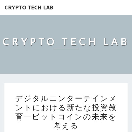
CRYPTO TECH LAB
CRYPTO TECH LAB
デ
デジタルエンターテインメ
ジ
ントにおける新たな投資教
タ
育―ビットコインの未来を
ル
エ
考える
ン