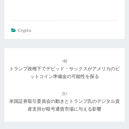
Crypto
投
稿
前
ナ
トランプ政権下でデビッド・サックスがアメリカのビ
ビ
ットコイン準備金の可能性を探る
ゲ
ー
次
シ
米国証券取引委員会の動きとトランプ氏のデジタル資
ョ
産支持が暗号通貨市場に与える影響
ン