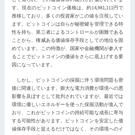
資
す。現在のビットコイン価格は、約14,981,111円で
教
推移しており、多くの投資家がこの値を注視してい
育
ます。ビットコインは自らが秘密鍵を管理できる特
―
性を持ち、第三者によるコントロールが困難である
ビ
ことから、権威ある価値保存手段としての地位を固
ッ
めています。この特徴が、国家や金融機関が参入す
ト
ることでビットコインの価値をさらに底上げする要
コ
因になっています。
イ
ン
しかし、ビットコインの採掘に伴う環境問題も密
の
接に関連しています。膨大な電力消費が環境への悪
未
影響を及ぼすとして批判されていますが、最近では
来
環境に優しいエネルギーを使った採掘活動が進んで
を
おり、これがビットコインの持続可能な成長に寄与
考
する可能性があります。ビットコインを安定した価
え
値保存手段と捉えるだけではなく、その環境へのイ
る