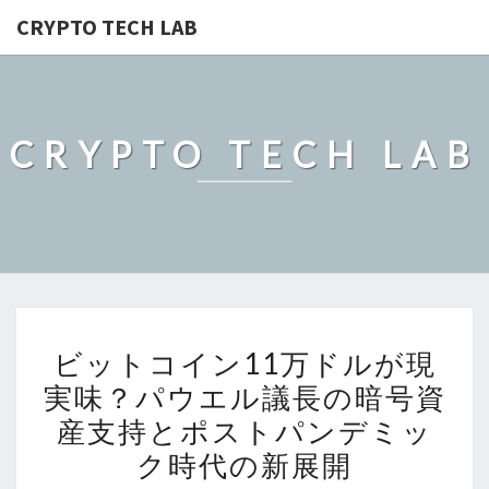
CRYPTO TECH LAB
CRYPTO TECH LAB
ビ
ビットコイン11万ドルが現
ッ
実味？パウエル議長の暗号資
ト
産支持とポストパンデミッ
コ
イ
ク時代の新展開
ン