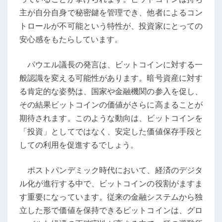
号
主が自分自身で秘密鍵を管理でき、他者によるコン
資
トロールが不可能という特性が、投資家にとっての
産
安心感をもたらしています。
支
持
パウエル議長の発言は、ビットコインに対する一
と
般認識を変える可能性があります。暗号資産に対す
ポ
る肯定的な姿勢は、国家や金融機関の参入を促し、
ス
その結果ビットコインの価値がさらに高まることが
ト
期待されます。このような動向は、ビットコインを
パ
「投資」としてではなく、安定した価値保存手段と
ン
しての利用を促進するでしょう。
デ
ミ
ポストパンデミック時代において、経済のデジタ
ッ
ル化が進行する中で、ビットコインの役割がますま
ク
す重要になっています。従来の金融システムから独
時
立した形で価値を保持できるビットコインは、グロ
代