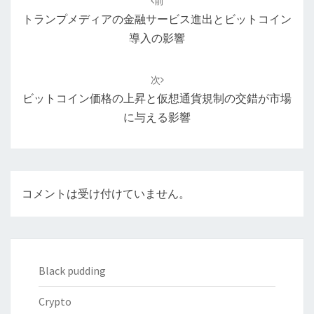
前
ナ
トランプメディアの金融サービス進出とビットコイン
ビ
導入の影響
ゲ
ー
次
シ
ビットコイン価格の上昇と仮想通貨規制の交錯が市場
ョ
に与える影響
ン
コメントは受け付けていません。
Black pudding
Crypto