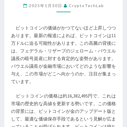
2025年1月30日
CryptoTechLab
11
万
ド
ビットコインの価値がかつてないほど上昇しつつ
ル
あります。最新の報道によれば、ビットコインは11
が
万ドルに迫る可能性があります。この高騰の背後に
現
は、フェデラル・リザーブのジェローム・パウエル
実
議長の暗号資産に対する肯定的な姿勢があります。
味？
パウエル議長が金融市場においてどのような影響を
パ
与え、この市場がどこへ向かうのか、注目が集まっ
ウ
ています。
エ
ル
ビットコインの価格は約16,382,495円で、これは
議
市場の歴史的な高値を更新する勢いです。この価格
長
の背景には、ビットコインが金のアップデート版と
の
して、最適な価値保存手段であるという見解が広ま
暗
っていることが挙げられます。ビットコインは持ち