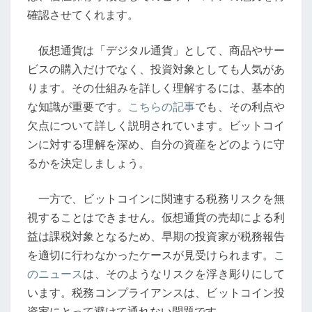
貨
確認させてくれます。
の
基
仮想通貨は「デジタル通貨」として、商品やサー
礎
ビスの購入だけでなく、投資対象としても人気があ
知
ります。その仕組みを詳しく理解するには、基本的
識
な知識が重要です。
こちらの記事
でも、その利点や
と
欠点について詳しく説明されています。ビットコイ
最
ンに対する理解を深め、自分の資産をどのように守
新
るかを決定しましょう。
動
向
一方で、ビットコインに関連する税務リスクを無
を
視することはできません。仮想通貨の売却による利
探
益は課税対象となるため、早期の投資家が税務報告
る
を適切に行わなかったケースが見受けられます。
こ
のニュース
は、そのようなリスクを浮き彫りにして
います。税務コンプライアンスは、ビットコイン投
資家にとって避けて通れない問題です。