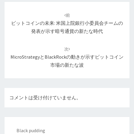
投
稿
前
ナ
ビットコインの未来: 米国上院銀行小委員会チームの
ビ
発表が示す暗号通貨の新たな時代
ゲ
ー
次
シ
MicroStrategyとBlackRockの動きが示すビットコイン
ョ
市場の新たな波
ン
コメントは受け付けていません。
Black pudding