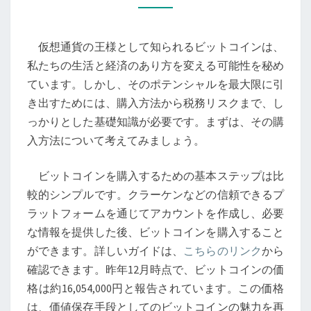
購
入
仮想通貨の王様として知られるビットコインは、
方
私たちの生活と経済のあり方を変える可能性を秘め
法
ています。しかし、そのポテンシャルを最大限に引
か
き出すためには、購入方法から税務リスクまで、し
ら
っかりとした基礎知識が必要です。まずは、その購
税
入方法について考えてみましょう。
務
リ
ビットコインを購入するための基本ステップは比
ス
較的シンプルです。クラーケンなどの信頼できるプ
ク
ラットフォームを通じてアカウントを作成し、必要
ま
な情報を提供した後、ビットコインを購入すること
で、
ができます。詳しいガイドは、
こちらのリンク
から
仮
確認できます。昨年12月時点で、ビットコインの価
想
格は約16,054,000円と報告されています。この価格
通
は、価値保存手段としてのビットコインの魅力を再