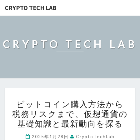
CRYPTO TECH LAB
CRYPTO TECH LAB
ビ
ビットコイン購入方法から
ッ
税務リスクまで、仮想通貨の
ト
基礎知識と最新動向を探る
コ
イ
2025年1月28日
CryptoTechLab
ン