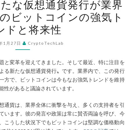
新たな仮想通貨発行が業界
ラ
中のビットコインの強気ト
ン
プ
ンドと将来性
氏
の
5年1月27日
CryptoTechLab
新
た
題と変革を迎えてきました。そして最近、特に注目を
な
よる新たな仮想通貨発行〟です。業界内で、この発行
仮
一方で、ビットコインは今もなお強気トレンドを維持
想
能性があると議論されています。
通
貨
想通貨は、業界全体に衝撃を与え、多くの支持者を引
発
ています。彼の発言や政策は常に賛否両論を呼び、今
行
、こうした状況下でもビットコインは堅調な価格動向
が