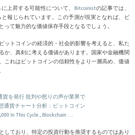
ン
に上昇する可能性について、
Bitcoinist
の記事では、
の
があると報じられています。この予測が現実となれば、ビ
強
とって魅力的な価値保存手段となるでしょう。
気
ト
ビットコインの経済的・社会的影響を考えると、私た
レ
るか、真剣に考える価値があります。国家や金融機関
ン
、これはビットコインの信頼性をより一層高め、価値
ド
。
と
将
通貨を発行 批判や怒りの声が業界で
来
仮想通貨チャート分析：ビットコイン
性
,000 In This Cycle , Blockchain …
としており、特定の投資行動を推奨するものではあり