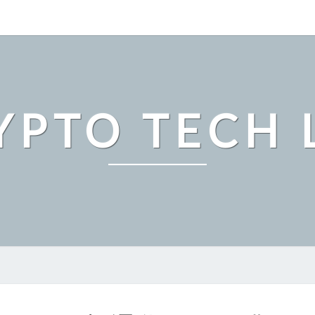
YPTO TECH 
ト