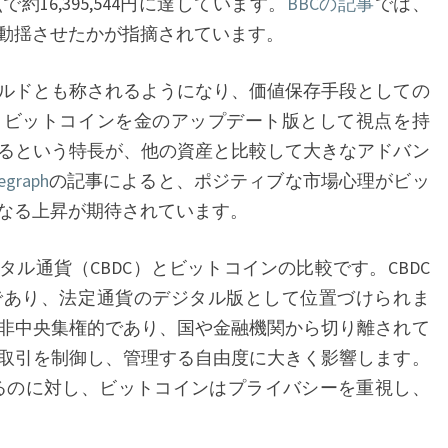
16,395,544円に達しています。
BBCの記事
では、
業
動揺させたかが指摘されています。
界
で
ルドとも称されるようになり、価値保存手段としての
物
、ビットコインを金のアップデート版として視点を持
議
るという特長が、他の資産と比較して大きなアドバン
を
legraph
の記事によると、ポジティブな市場心理がビッ
醸
なる上昇が期待されています。
す
中
ル通貨（CBDC）とビットコインの比較です。CBDC
の
であり、法定通貨のデジタル版として位置づけられま
ビ
非中央集権的であり、国や金融機関から切り離されて
ッ
取引を制御し、管理する自由度に大きく影響します。
ト
あるのに対し、ビットコインはプライバシーを重視し、
コ
イ