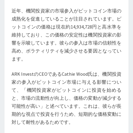
参
近年、機関投資家の市場参入がビットコイン市場の
入
成熟化を促進していることが注目されています。ビ
で
ットコインの価格は現在約14,934,728円と高水準を
加
維持しており、この価格の安定性は機関投資家の影
速
響を示唆しています。彼らの参入は市場の信頼性を
す
高め、ボラティリティを減少させる要因となってい
る
ます。
市
場
ARK InvestのCEOであるCathie Wood氏は、機関投資
の
家の参入がビットコイン市場に与える影響につい
成
て、「機関投資家がビットコインに投資を始める
熟
と、市場の流動性が向上し、価格の変動が減少する
化
可能性が高い」と述べています。これは、彼らが長
期的な視点で投資を行うため、短期的な価格変動に
対して耐性があるためです。