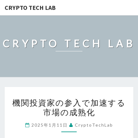
CRYPTO TECH LAB
CRYPTO TECH LAB
機
機関投資家の参入で加速する
関
市場の成熟化
投
資
2025年1月11日
CryptoTechLab
家
の