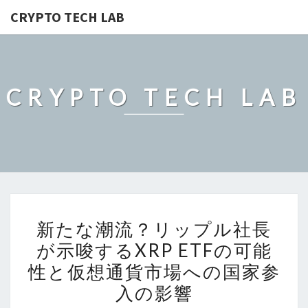
CRYPTO TECH LAB
CRYPTO TECH LAB
新
新たな潮流？リップル社長
た
が示唆するXRP ETFの可能
な
性と仮想通貨市場への国家参
潮
流？
入の影響
リ