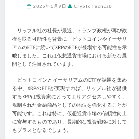
2025年1月9日
CryptoTechLab
ッ
プ
ル
リップル社の社長が最近、トランプ政権が再び政
社
権を取る可能性を背景に、ビットコインやイーサリ
長
アムのETFに続いてXRPのETFが登場する可能性を示
が
唆しました。これは仮想通貨市場における新たな展
示
開として注目されています。
唆
す
ビットコインとイーサリアムのETFが話題を集め
る
る中、XRPのETFが実現すれば、リップル社が提供
XRP
するXRPは投資家にとってよりアクセスしやすく、
ETF
規制された金融商品としての地位を強化することが
の
可能です。これは特に、仮想通貨市場の信頼性向上
可
に寄与するものであり、長期的な投資戦略に対して
能
もプラスとなるでしょう。
性