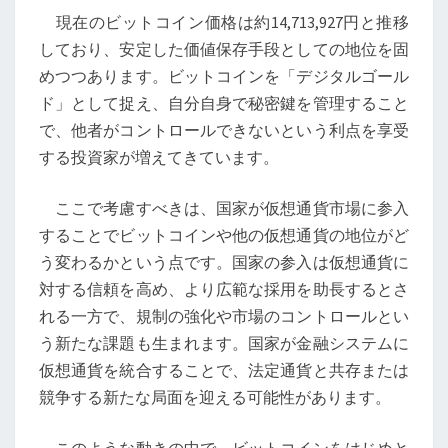
と
現在のビットコイン価格は約14,713,927円と推移
仮
しており、安定した価値保存手段としての地位を固
想
めつつあります。ビットコインを「デジタルゴール
通
ド」として捉え、自分自身で秘密鍵を管理すること
貨
で、他者がコントロールできないという利点を享受
市
する投資家が増えてきています。
場
へ
ここで考慮すべきは、国家が仮想通貨市場に参入
の
することでビットコインや他の仮想通貨の地位がど
国
う変わるかという点です。国家の参入は仮想通貨に
家
対する信頼を高め、より広範な採用を助長するとさ
参
れる一方で、規制の強化や市場のコントロールとい
入
う新たな課題も生まれます。国家が金融システムに
の
仮想通貨を統合することで、法定通貨と共存または
影
競争する新たな局面を迎える可能性があります。
響