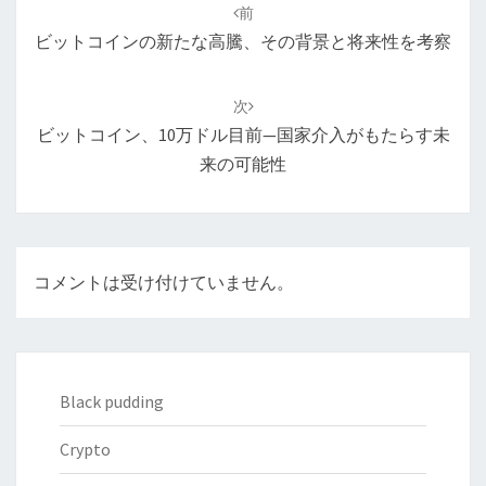
稿
前
ナ
ビットコインの新たな高騰、その背景と将来性を考察
ビ
ゲ
次
ー
ビットコイン、10万ドル目前—国家介入がもたらす未
シ
来の可能性
ョ
ン
コメントは受け付けていません。
Black pudding
Crypto