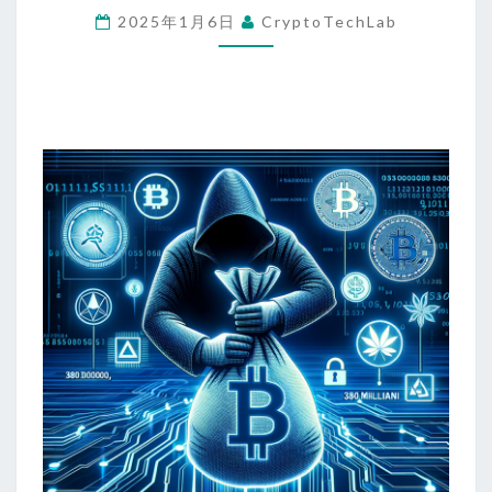
2025年1月6日
CryptoTechLab
イ
バ
ー
攻
撃
発
見
と
ビ
ッ
ト
コ
イ
ン
価
格