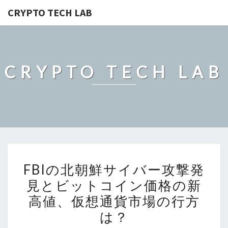
CRYPTO TECH LAB
CRYPTO TECH LAB
FBI
FBIの北朝鮮サイバー攻撃発
の
見とビットコイン価格の新
北
高値、仮想通貨市場の行方
朝
鮮
は？
サ