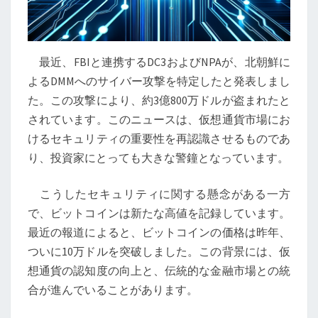
の
新
高
最近、FBIと連携するDC3およびNPAが、北朝鮮に
値、
よるDMMへのサイバー攻撃を特定したと発表しまし
仮
た。この攻撃により、約3億800万ドルが盗まれたと
想
されています。このニュースは、仮想通貨市場にお
通
けるセキュリティの重要性を再認識させるものであ
貨
り、投資家にとっても大きな警鐘となっています。
市
場
こうしたセキュリティに関する懸念がある一方
の
で、ビットコインは新たな高値を記録しています。
行
最近の報道によると、ビットコインの価格は昨年、
方
ついに10万ドルを突破しました。この背景には、仮
は？
想通貨の認知度の向上と、伝統的な金融市場との統
合が進んでいることがあります。