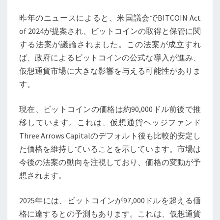
仮
昨年のニュースによると、米国議会でBITCOIN Act
想
of 2024が提案され、ビットコインの取得と保管に関
通
する法案が議論されました。この法案が成立すれ
貨
ば、政府によるビットコインの公式な導入が進み、
市
仮想通貨市場に大きな影響を与える可能性がありま
場
す。
に
与
現在、ビットコインの価格は約90,000ドル前後で推
え
移しています。これは、仮想通貨ヘッジファンド
る
Three Arrows Capitalのデフォルト後も比較的安定し
影
た価格を維持していることを示しています。市場は
響
今後の法案の動向を注視しており、価格の変動が予
と
想されます。
は？
2025年には、ビットコインが97,000ドルを超える価
格に達するとの予測もあります。これは、仮想通貨