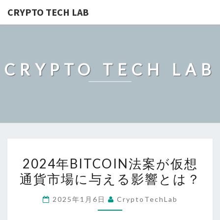
CRYPTO TECH LAB
CRYPTO TECH LAB
2024
2024年BITCOIN法案が仮想
年
通貨市場に与える影響とは？
BITCOIN
法
2025年1月6日
CryptoTechLab
案
が