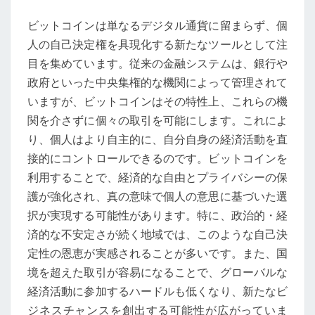
が
ビットコインは単なるデジタル通貨に留まらず、個
個
人の自己決定権を具現化する新たなツールとして注
人
目を集めています。従来の金融システムは、銀行や
の
政府といった中央集権的な機関によって管理されて
経
いますが、ビットコインはその特性上、これらの機
済
関を介さずに個々の取引を可能にします。これによ
的
り、個人はより自主的に、自分自身の経済活動を直
自
接的にコントロールできるのです。ビットコインを
由
利用することで、経済的な自由とプライバシーの保
を
護が強化され、真の意味で個人の意思に基づいた選
育
択が実現する可能性があります。特に、政治的・経
む
済的な不安定さが続く地域では、このような自己決
方
定性の恩恵が実感されることが多いです。また、国
法
境を超えた取引が容易になることで、グローバルな
と
経済活動に参加するハードルも低くなり、新たなビ
そ
ジネスチャンスを創出する可能性が広がっていま