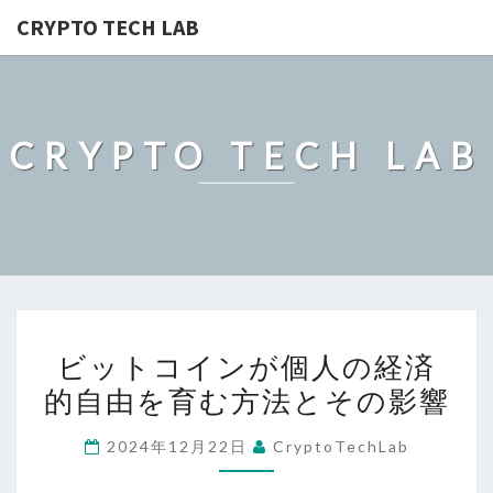
CRYPTO TECH LAB
CRYPTO TECH LAB
ビ
ビットコインが個人の経済
ッ
的自由を育む方法とその影響
ト
コ
2024年12月22日
CryptoTechLab
イ
ン