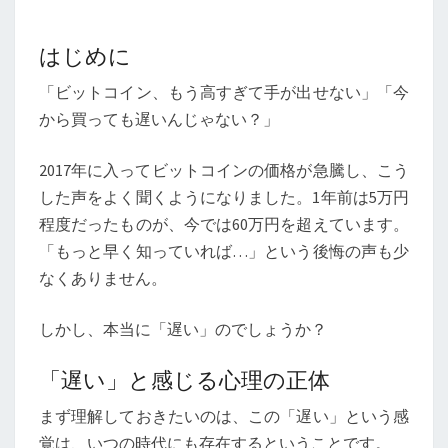
コ
イ
はじめに
ン
「ビットコイン、もう高すぎて手が出せない」「今
に
から買っても遅いんじゃない？」
手
を
2017年に入ってビットコインの価格が急騰し、こう
出
した声をよく聞くようになりました。1年前は5万円
す
程度だったものが、今では60万円を超えています。
の
「もっと早く知っていれば…」という後悔の声も少
は
なくありません。
遅
く
しかし、本当に「遅い」のでしょうか？
な
い
「遅い」と感じる心理の正体
の？
まず理解しておきたいのは、この「遅い」という感
覚は、いつの時代にも存在するということです。