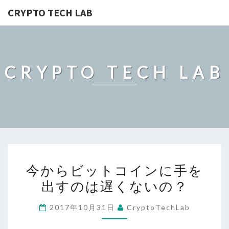
CRYPTO TECH LAB
CRYPTO TECH LAB
今
今からビットコインに手を
か
出すのは遅くないの？
ら
ビ
2017年10月31日
CryptoTechLab
ッ
ト